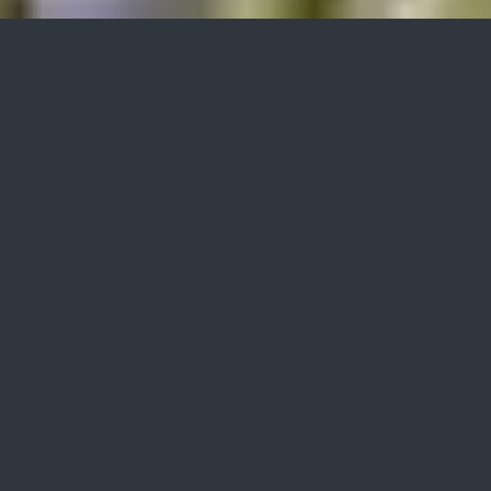
»bio-algeen«
Anwendungsgebiete