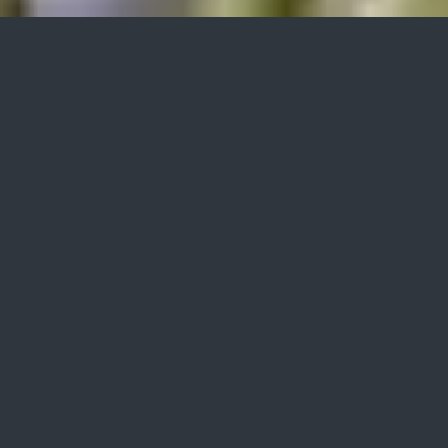
»bio-algeen«
Anwendungsgebiete