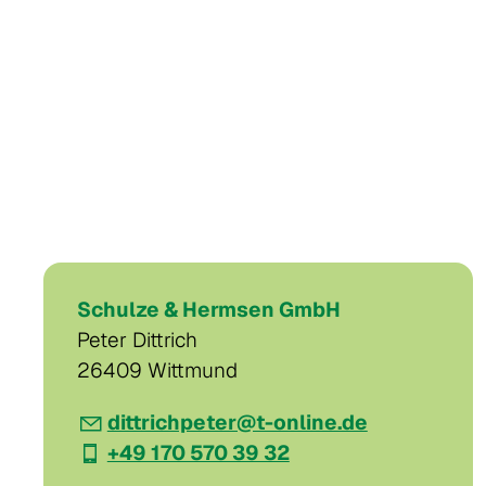
Schulze & Hermsen GmbH
Peter Dittrich
26409 Wittmund
dittrichpeter@t-online.de
+49 170 570 39 32