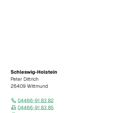
Schleswig-Holstein
Peter Dittrich
26409 Wittmund
04466-91 83 82
04466-91 83 85