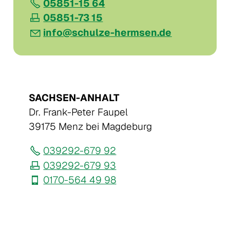
05851-15 64
05851-73 15
nf
sch
lz
-h
rms
n
d
SACHSEN-ANHALT
Dr. Frank-Peter Faupel
39175 Menz bei Magdeburg
039292-679 92
039292-679 93
0170-564 49 98