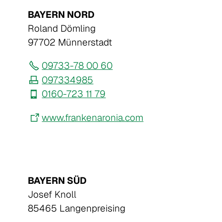
BAYERN NORD
Roland Dömling
97702 Münnerstadt
09733-78 00 60
097334985
0160-723 11 79
www.frankenaronia.com
BAYERN SÜD
Josef Knoll
85465 Langenpreising